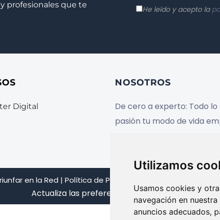
y profesionales que te
He leído y acepto la
po
SOS
NOSOTROS
De cero a experto: Todo lo
er Digital
pasión tu modo de vida em
Utilizamos coo
riunfar en la Red
|
Política de Privacidad
|
Aviso Legal
|
Térmi
Usamos cookies y otras
Actualiza las
preferencias de tus cookies
navegación en nuestra
anuncios adecuados, pa